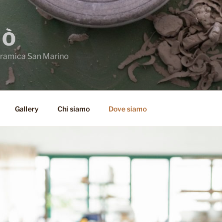
BÒ
eramica San Marino
Gallery
Chi siamo
Dove siamo